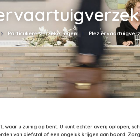
iervaartuigverzek
Particuliere verzekeringen
Pleziervaartuigver
t, waar u zuinig op bent. U kunt echter averij oplopen, sc
rden van diefstal of een ongeluk krijgen aan boord. Zor