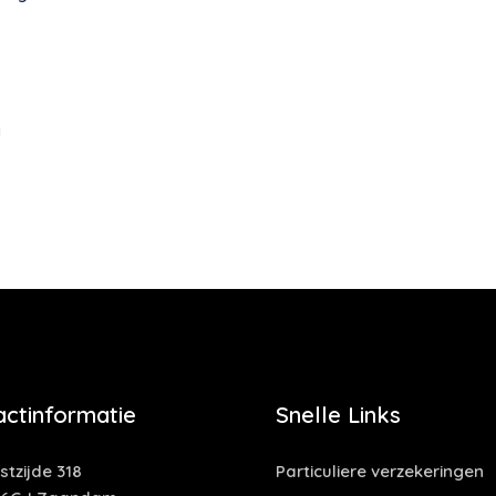
g
actinformatie
Snelle Links
tzijde 318
Particuliere verzekeringen