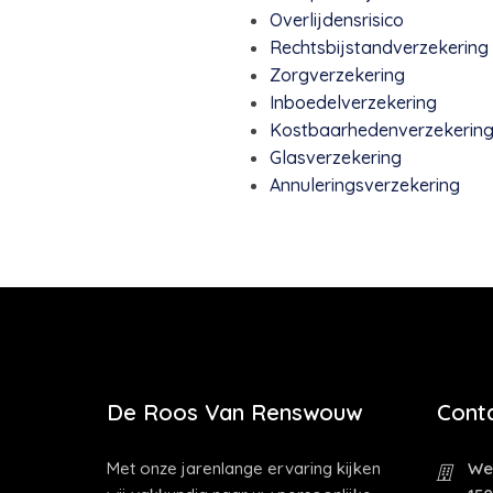
Overlijdensrisico
Rechtsbijstandverzekering
Zorgverzekering
Inboedelverzekering
Kostbaarhedenverzekerin
Glasverzekering
Annuleringsverzekering
De Roos Van Renswouw
Cont
Met onze jarenlange ervaring kijken
Wes