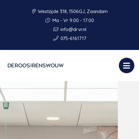
Westzijde 318, 1506GJ, Zaandam
Ma - Vr 9:00 - 17:00
info@drvr.nl
075-6161717