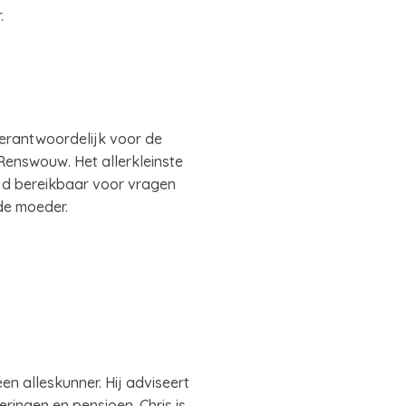
.
verantwoordelijk voor de
Renswouw. Het allerkleinste
ijd bereikbaar voor vragen
de moeder.
en alleskunner. Hij adviseert
ringen en pensioen. Chris is