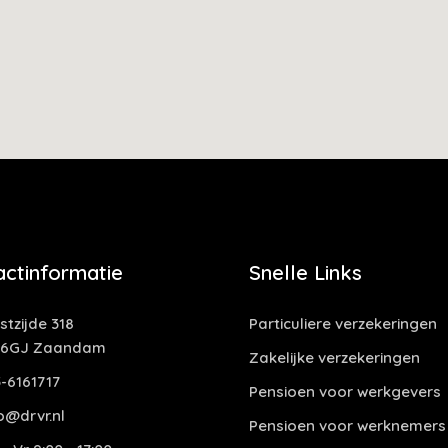
actinformatie
Snelle Links
tzijde 318
Particuliere verzekeringen
06GJ Zaandam
Zakelijke verzekeringen
-6161717
Pensioen voor werkgevers
o@drvr.nl
Pensioen voor werknemers