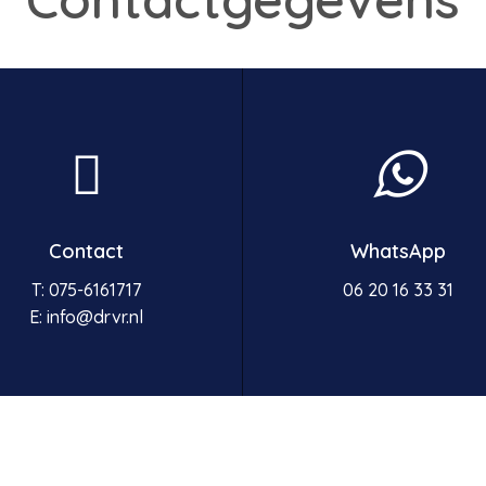
Contact
WhatsApp
T:
075-6161717
06 20 16 33 31‬
E:
info@drvr.nl