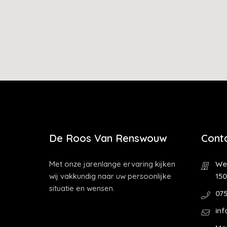
De Roos Van Renswouw
Cont
Met onze jarenlange ervaring kijken
Wes
wij vakkundig naar uw persoonlijke
15
situatie en wensen.
075
inf