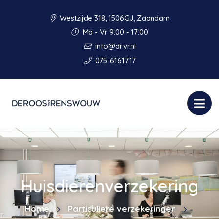
Westzijde 318, 1506GJ, Zaandam
Ma - Vr 9:00 - 17:00
info@drvr.nl
075-6161717
Huisdierenverzekering
Home
Particuliere verzekeringen