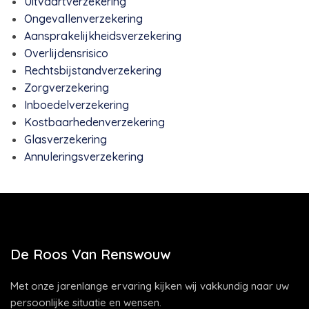
Uitvaartverzekering
Ongevallenverzekering
Aansprakelijkheidsverzekering
Overlijdensrisico
Rechtsbijstandverzekering
Zorgverzekering
Inboedelverzekering
Kostbaarhedenverzekering
Glasverzekering
Annuleringsverzekering
De Roos Van Renswouw
Met onze jarenlange ervaring kijken wij vakkundig naar uw
persoonlijke situatie en wensen.