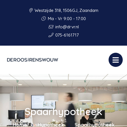
Westzijde 318, 1506GJ, Zaandam
Ma - Vr 9:00 - 17:00
info@drvr.nl
075-6161717
Spaarhypotheek
Home
Hypotheek
Spaarhypotheek