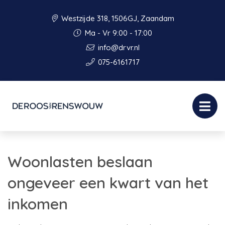
Westzijde 318, 1506GJ, Zaandam
Ma - Vr 9:00 - 17:00
info@drvr.nl
075-6161717
Woonlasten beslaan
ongeveer een kwart van het
inkomen