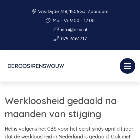
Westzijde 318, 1506GJ, Zaandam
Ma - Vr 9:00 - 17:00
info@drvr.nl
075-6161717
Werkloosheid gedaald na
maanden van stijging
Het is volgens het CBS voor het eerst sinds april dit jaar
dat de werkloosheid in Nederland is gedaald. Ook met