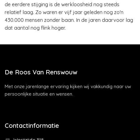
de eerdere stijging is de werkloosheid nog steeds
relatief laag. Zo waren er vijf jaar geleden nog zo'n
430.000 mensen zonder baan. In de jaren daarvoor lag
dat aantal nog flink hoger.
De Roos Van Renswouw
Met onze jarenlange ervaring kijken wij vakkundig naar uw
persoonlijke situatie en wensen.
Contactinformatie
Westzijde 318