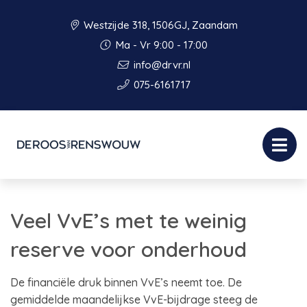
Westzijde 318, 1506GJ, Zaandam
Ma - Vr 9:00 - 17:00
info@drvr.nl
075-6161717
Veel VvE’s met te weinig
reserve voor onderhoud
De financiële druk binnen VvE’s neemt toe. De
gemiddelde maandelijkse VvE-bijdrage steeg de