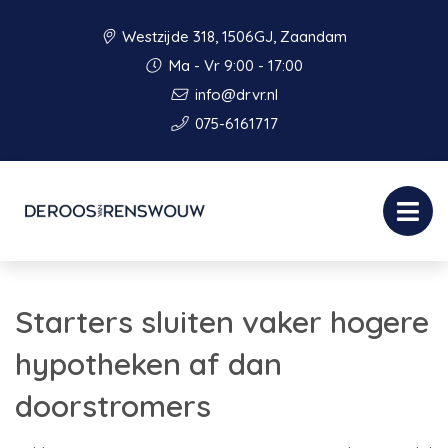
Westzijde 318, 1506GJ, Zaandam
Ma - Vr 9:00 - 17:00
info@drvr.nl
075-6161717
Starters sluiten vaker hogere
hypotheken af dan
doorstromers