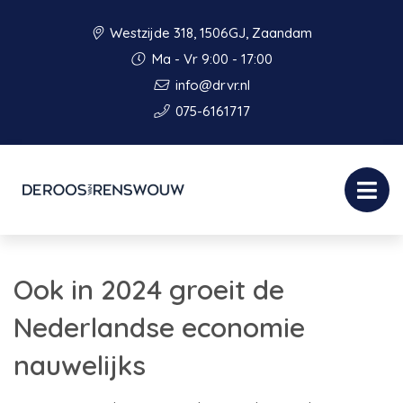
Westzijde 318, 1506GJ, Zaandam
Ma - Vr 9:00 - 17:00
info@drvr.nl
075-6161717
Ook in 2024 groeit de
Nederlandse economie
nauwelijks