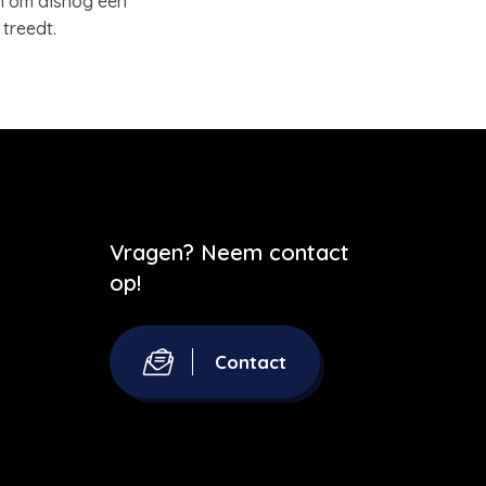
n om alsnog een
 treedt.
Vragen? Neem contact
op!
Contact