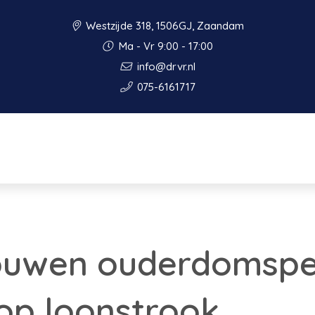
Westzijde 318, 1506GJ, Zaandam
Ma - Vr 9:00 - 17:00
info@drvr.nl
075-6161717
ouwen ouderdomspe
 op loonstrook