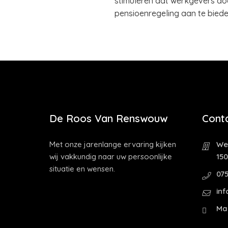
stimuleren dat werkgevers do
pensioenregeling aan te bieden
De Roos Van Renswouw
Cont
Met onze jarenlange ervaring kijken
Wes
wij vakkundig naar uw persoonlijke
15
situatie en wensen.
075
inf
Ma 