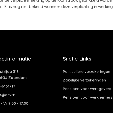
or de verplichte melding op de loonstrook geprikkeld worde
. Er is nog niet bekend wanneer deze verplichting in werking
actinformatie
Snelle Links
tzijde 318
Particuliere verzekeringen
06GJ Zaandam
Zakelijke verzekeringen
-6161717
Pensioen voor werkgevers
o@drvr.nl
Pensioen voor werknemers
- Vr 9:00 - 17:00