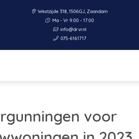
Westzijde 318, 1506GJ, Zaandam
Ma - Vr 9:00 - 17:00
info@drvr.nl
075-6161717
ergunningen voor
wwoningen in 2023