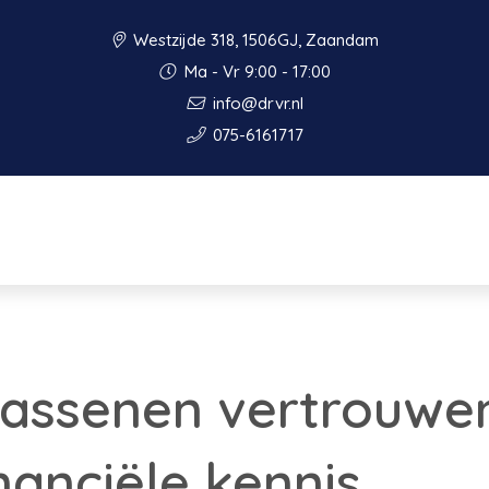
Westzijde 318, 1506GJ, Zaandam
Ma - Vr 9:00 - 17:00
info@drvr.nl
075-6161717
assenen vertrouwe
nanciële kennis