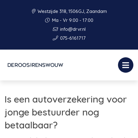
Westzijde 318, 1506GJ, Zaandam
Ma - Vr 9:00 - 17:00
info@drvr.nl
075-6161717
Is een autoverzekering voor
jonge bestuurder nog
betaalbaar?