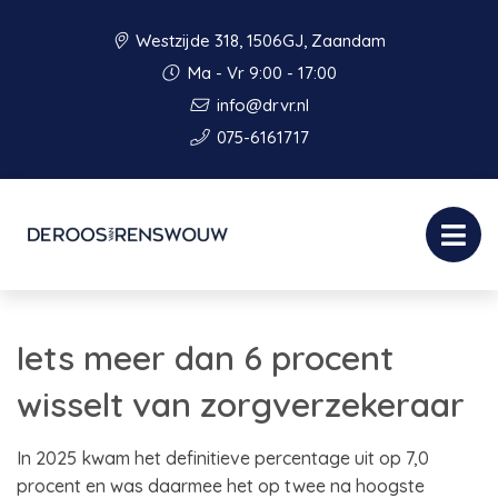
Westzijde 318, 1506GJ, Zaandam
Ma - Vr 9:00 - 17:00
info@drvr.nl
075-6161717
Iets meer dan 6 procent
wisselt van zorgverzekeraar
In 2025 kwam het definitieve percentage uit op 7,0
procent en was daarmee het op twee na hoogste