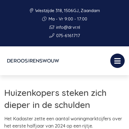
Westzijde 318, 1506GJ, Zaandam
Ma - Vr 9:00 - 17:00
info@drvr.nl
075-6161717
Huizenkopers steken zich
dieper in de schulden
Het Kadaster zette een aantal woningmarktcijfers over
het eerste halfjaar van 2024 op een rijtje.