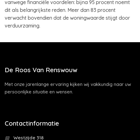
vanwege financiële voordelen: bijna 95 procent noemt
dit als belangrijkste reden. Meer dan 83 procent
verwacht bovendien dat de woningwaarde stijgt door
verduurzaming.
De Roos Van Renswouw
Met onze jarenlange ervaring kijken wij vakkundig naar uw
persoonlijke situatie en wensen.
Contactinformatie
Westzijde 318