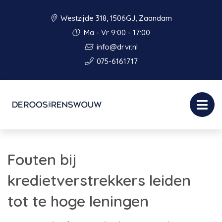
Westzijde 318, 1506GJ, Zaandam
Ma - Vr 9:00 - 17:00
info@drvr.nl
075-6161717
Fouten bij
kredietverstrekkers leiden
tot te hoge leningen