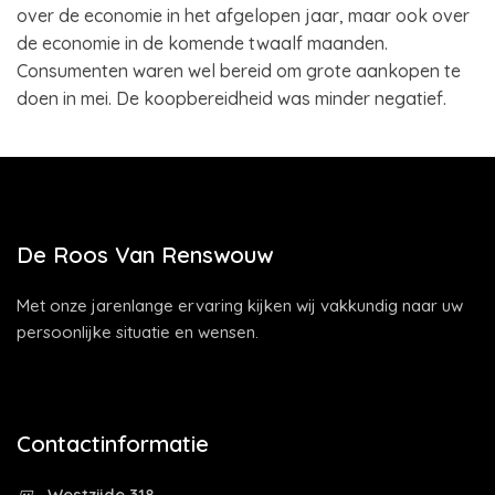
over de economie in het afgelopen jaar, maar ook over
de economie in de komende twaalf maanden.
Consumenten waren wel bereid om grote aankopen te
doen in mei. De koopbereidheid was minder negatief.
De Roos Van Renswouw
Met onze jarenlange ervaring kijken wij vakkundig naar uw
persoonlijke situatie en wensen.
Contactinformatie
Westzijde 318