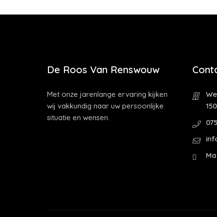
De Roos Van Renswouw
Cont
Met onze jarenlange ervaring kijken
Wes
wij vakkundig naar uw persoonlijke
15
situatie en wensen.
075
inf
Ma 