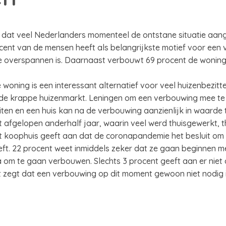
rs dat veel Nederlanders momenteel de ontstane situatie aa
ocent van de mensen heeft als belangrijkste motief voor een
e overspannen is. Daarnaast verbouwt 69 procent de wonin
oning is een interessant alternatief voor veel huizenbezitte
de krappe huizenmarkt. Leningen om een verbouwing mee te f
luiten en een huis kan na de verbouwing aanzienlijk in waard
afgelopen anderhalf jaar, waarin veel werd thuisgewerkt, th
 koophuis geeft aan dat de coronapandemie het besluit om
ft. 22 procent weet inmiddels zeker dat ze gaan beginnen me
a om te gaan verbouwen. Slechts 3 procent geeft aan er niet 
t zegt dat een verbouwing op dit moment gewoon niet nodig i