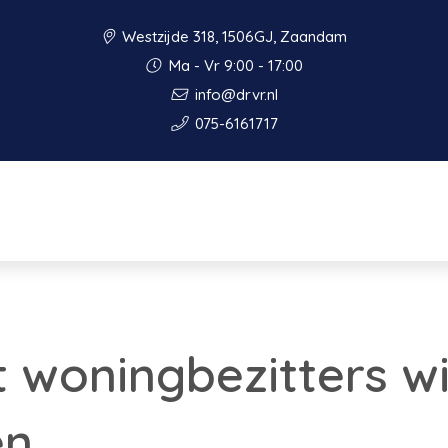
Westzijde 318, 1506GJ, Zaandam
Ma - Vr 9:00 - 17:00
info@drvr.nl
075-6161717
t woningbezitters wi
en