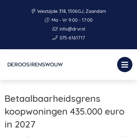
Westzijde 318, 1506GJ, Zaandam
Ma - Vr 9:00 - 17:00
info@drvr.nl
075-6161717
Betaalbaarheidsgrens
koopwoningen 435.000 euro
in 2027