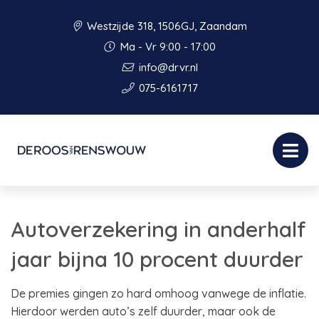
Westzijde 318, 1506GJ, Zaandam
Ma - Vr 9:00 - 17:00
info@drvr.nl
075-6161717
Autoverzekering in anderhalf
jaar bijna 10 procent duurder
De premies gingen zo hard omhoog vanwege de inflatie.
Hierdoor werden auto’s zelf duurder, maar ook de