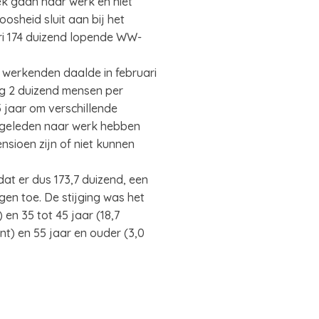
ek gaan naar werk en niet
osheid sluit aan bij het
ri 174 duizend lopende WW-
l werkenden daalde in februari
og 2 duizend mensen per
 jaar om verschillende
t geleden naar werk hebben
sioen zijn of niet kunnen
dat er dus 173,7 duizend, een
ngen toe. De stijging was het
 en 35 tot 45 jaar (18,7
ent) en 55 jaar en ouder (3,0