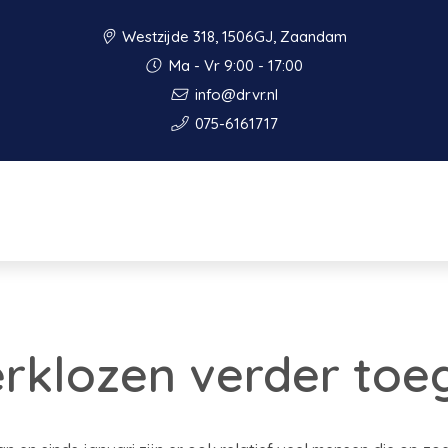
Westzijde 318, 1506GJ, Zaandam
Ma - Vr 9:00 - 17:00
info@drvr.nl
075-6161717
erklozen verder to