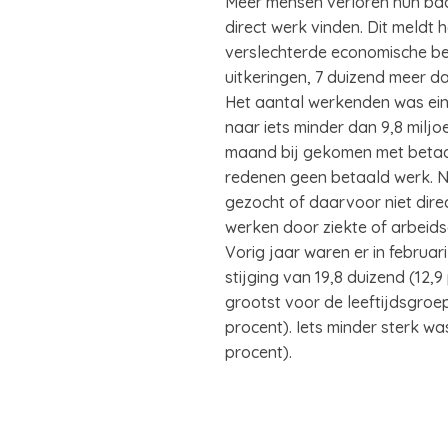
Meer mensen verloren hun baan
direct werk vinden. Dit meldt 
verslechterde economische bee
uitkeringen, 7 duizend meer dan 
Het aantal werkenden was eind
naar iets minder dan 9,8 milj
maand bij gekomen met betaal
redenen geen betaald werk. N
gezocht of daarvoor niet dire
werken door ziekte of arbeid
Vorig jaar waren er in februar
stijging van 19,8 duizend (12,
grootst voor de leeftijdsgroepe
procent). Iets minder sterk wa
procent).