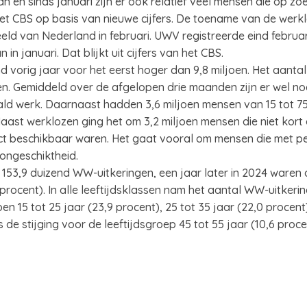
 en sinds januari zijn er ook relatief veel mensen die op zo
het CBS op basis van nieuwe cijfers. De toename van de werklo
ld van Nederland in februari. UWV registreerde eind februa
in januari. Dat blijkt uit cijfers van het CBS.
 vorig jaar voor het eerst hoger dan 9,8 miljoen. Het aanta
oen. Gemiddeld over de afgelopen drie maanden zijn er wel n
d werk. Daarnaast hadden 3,6 miljoen mensen van 15 tot 75
aast werklozen ging het om 3,2 miljoen mensen die niet kor
ct beschikbaar waren. Het gaat vooral om mensen die met pen
songeschiktheid.
i 153,9 duizend WW-uitkeringen, een jaar later in 2024 waren 
9 procent). In alle leeftijdsklassen nam het aantal WW-uitkeri
n 15 tot 25 jaar (23,9 procent), 25 tot 35 jaar (22,0 procent)
s de stijging voor de leeftijdsgroep 45 tot 55 jaar (10,6 proc