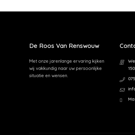
De Roos Van Renswouw
Cont
Met onze jarenlange ervaring kijken
Wes
wij vakkundig naar uw persoonlijke
15
situatie en wensen.
075
inf
Ma 